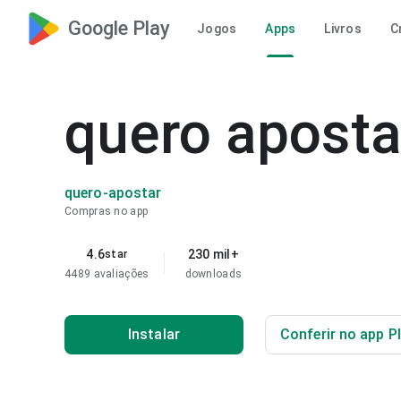
Google Play
Jogos
Apps
Livros
C
quero aposta
quero-apostar
Compras no app
4.6
230 mil+
star
4489 avaliações
downloads
Instalar
Conferir no app P