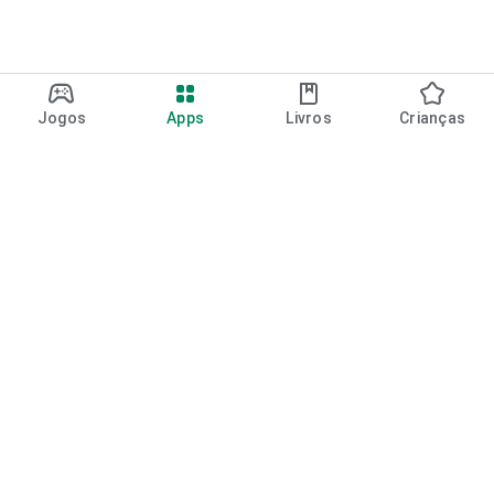
Jogos
Apps
Livros
Crianças
Google Play
Play Pass
Pontos do Play Points
Vales-presente
Resgatar
Política de reembolso