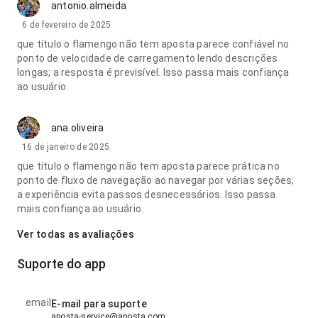
antonio.almeida
6 de fevereiro de 2025
que título o flamengo não tem aposta parece confiável no
ponto de velocidade de carregamento lendo descrições
longas; a resposta é previsível. Isso passa mais confiança
ao usuário.
ana.oliveira
16 de janeiro de 2025
que título o flamengo não tem aposta parece prática no
ponto de fluxo de navegação ao navegar por várias seções;
a experiência evita passos desnecessários. Isso passa
mais confiança ao usuário.
Ver todas as avaliações
Suporte do app
email
E-mail para suporte
aposta-service@aposta.com