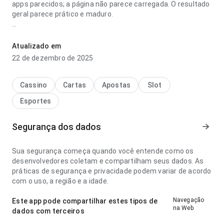
apps parecidos; a página não parece carregada. O resultado
geral parece prático e maduro.
quantos jogadores no time de basquete previsão parece
clara no ponto de fluxo de navegação lendo descrições
Atualizado em
longas; a experiência evita passos desnecessários. Isso
22 de dezembro de 2025
passa mais confiança ao usuário.
Cassino
Cartas
Apostas
Slot
Esportes
Segurança dos dados
Sua segurança começa quando você entende como os
desenvolvedores coletam e compartilham seus dados. As
práticas de segurança e privacidade podem variar de acordo
com o uso, a região e a idade.
Navegação
Este app pode compartilhar estes tipos de
na Web
dados com terceiros