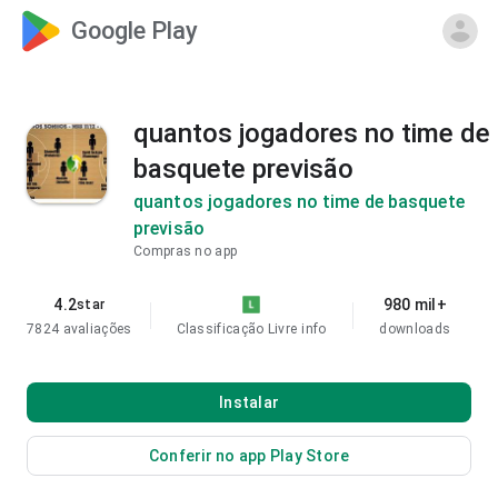
Google Play
quantos jogadores no time de
basquete previsão
quantos jogadores no time de basquete
previsão
Compras no app
4.2
980 mil+
star
7824 avaliações
Classificação Livre
info
downloads
Instalar
Conferir no app Play Store