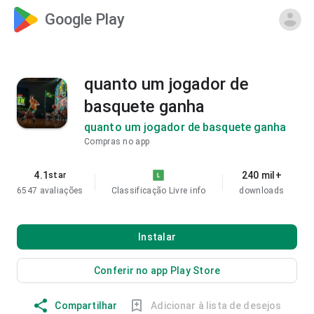
Google Play
quanto um jogador de
basquete ganha
quanto um jogador de basquete ganha
Compras no app
4.1
240 mil+
star
6547 avaliações
Classificação Livre
info
downloads
Instalar
Conferir no app Play Store
Compartilhar
Adicionar à lista de desejos