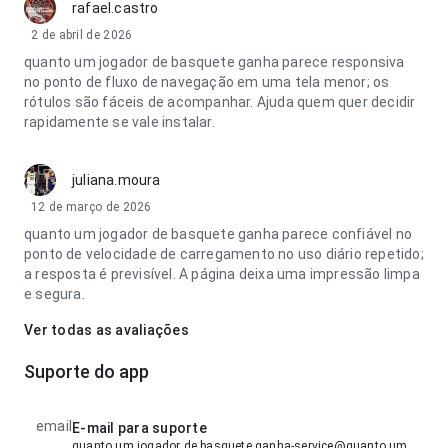
rafael.castro
2 de abril de 2026
quanto um jogador de basquete ganha parece responsiva
no ponto de fluxo de navegação em uma tela menor; os
rótulos são fáceis de acompanhar. Ajuda quem quer decidir
rapidamente se vale instalar.
juliana.moura
12 de março de 2026
quanto um jogador de basquete ganha parece confiável no
ponto de velocidade de carregamento no uso diário repetido;
a resposta é previsível. A página deixa uma impressão limpa
e segura.
Ver todas as avaliações
Suporte do app
email
E-mail para suporte
quanto um jogador de basquete ganha-service@quanto um