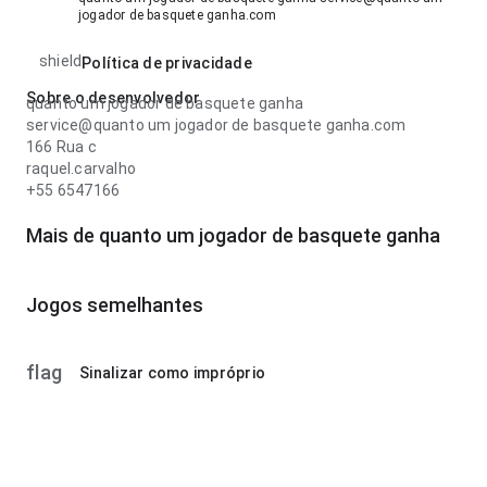
jogador de basquete ganha.com
shield
Política de privacidade
Sobre o desenvolvedor
quanto um jogador de basquete ganha
service@quanto um jogador de basquete ganha.com
166 Rua c
raquel.carvalho
+55 6547166
Mais de quanto um jogador de basquete ganha
Jogos semelhantes
flag
Sinalizar como impróprio