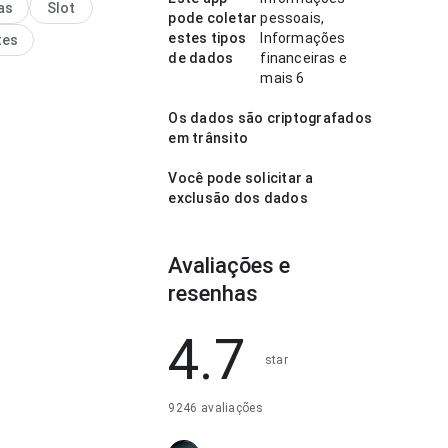
as
Slot
 interessante para
pode coletar
pessoais,
estes tipos
Informações
tes
de dados
financeiras e
mais 6
Os dados são criptografados
em trânsito
Você pode solicitar a
exclusão dos dados
Avaliações e
resenhas
4.7
star
9246 avaliações