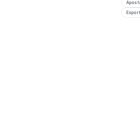
Apost
app mais
testar.
Espor