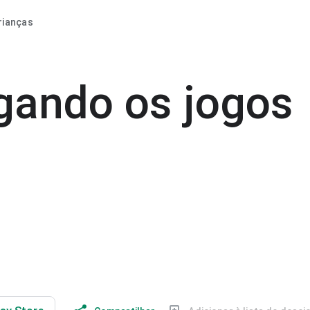
rianças
gando os jogos