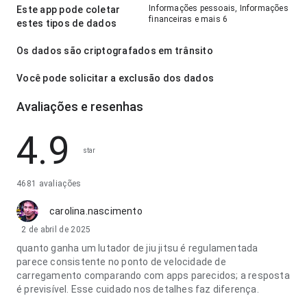
Informações pessoais, Informações
Este app pode coletar
financeiras e mais 6
estes tipos de dados
Os dados são criptografados em trânsito
Você pode solicitar a exclusão dos dados
Avaliações e resenhas
4.9
star
4681 avaliações
carolina.nascimento
2 de abril de 2025
quanto ganha um lutador de jiu jitsu é regulamentada
parece consistente no ponto de velocidade de
carregamento comparando com apps parecidos; a resposta
é previsível. Esse cuidado nos detalhes faz diferença.