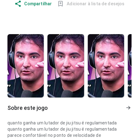
Compartilhar
Adicionar à lista de desejos
Sobre este jogo
quanto ganha um lutador de jiu jitsu é regulamentada
quanto ganha um lutador de jiu jitsu é regulamentada
parece confortável no ponto de velocidade de