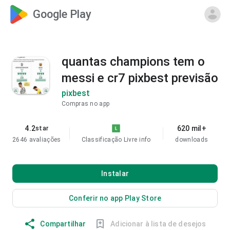
Google Play
quantas champions tem o
messi e cr7 pixbest previsão
pixbest
Compras no app
4.2
620 mil+
star
2646 avaliações
Classificação Livre
info
downloads
Instalar
Conferir no app Play Store
Compartilhar
Adicionar à lista de desejos