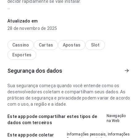
decidir rapidamente se vale instalar.
quantas champions tem o messi e cr7 pixbest previsão
parece fluida no ponto de organização da tela lendo
Atualizado em
descrições longas; os rótulos são fáceis de acompanhar. A
28 de novembro de 2025
página causa uma impressão melhor que algo genérico.
Cassino
Cartas
Apostas
Slot
Esportes
Segurança dos dados
Sua segurança começa quando você entende como os
desenvolvedores coletam e compartilham seus dados. As
práticas de segurança e privacidade podem variar de acordo
com o uso, a região e a idade.
Navegação
Este app pode compartilhar estes tipos de
na Web
dados com terceiros
Informações pessoais, Informações
Este app pode coletar