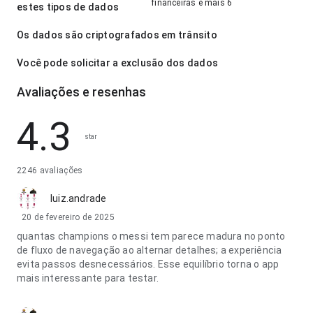
financeiras e mais 6
estes tipos de dados
Os dados são criptografados em trânsito
Você pode solicitar a exclusão dos dados
Avaliações e resenhas
4.3
star
2246 avaliações
luiz.andrade
20 de fevereiro de 2025
quantas champions o messi tem parece madura no ponto
de fluxo de navegação ao alternar detalhes; a experiência
evita passos desnecessários. Esse equilíbrio torna o app
mais interessante para testar.