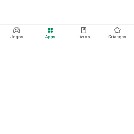
Jogos
Apps
Livros
Crianças
Google Play
Play Pass
Pontos do Play Points
Vales-presente
Resgatar
Política de reembolso