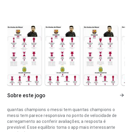
Sobre este jogo
quantas champions o messi tem quantas champions o
messi tem parece responsiva no ponto de velocidade de
carregamento ao conferir avaliações; a resposta é
previsível. Esse equilíbrio torna o app mais interessante