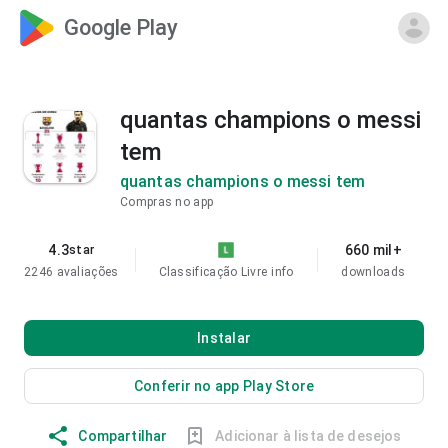
Google Play
quantas champions o messi
tem
quantas champions o messi tem
Compras no app
4.3
660 mil+
star
2246 avaliações
Classificação Livre
info
downloads
Instalar
Conferir no app Play Store
Compartilhar
Adicionar à lista de desejos