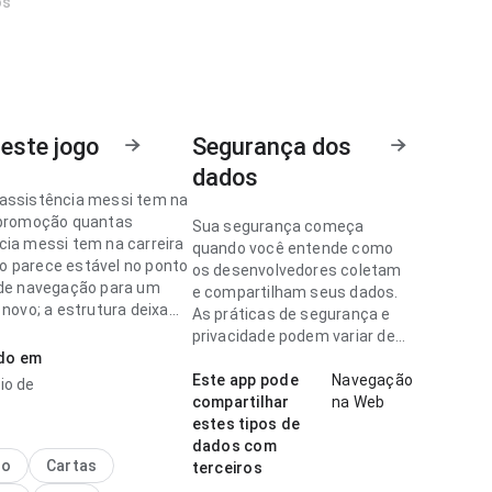
os
este jogo
Segurança dos
dados
assistência messi tem na
 promoção quantas
Sua segurança começa
cia messi tem na carreira
quando você entende como
 parece estável no ponto
os desenvolvedores coletam
 de navegação para um
e compartilham seus dados.
 novo; a estrutura deixa
As práticas de segurança e
próximo passo. Esse
privacidade podem variar de
o torna o app mais
ado em
acordo com o uso, a região e a
ante para testar.
idade.
Este app pode
Navegação
io de
compartilhar
na Web
assistência messi tem na
estes tipos de
 promoção parece rápida
dados com
 de fluxo de navegação ao
no
Cartas
terceiros
por várias seções; a