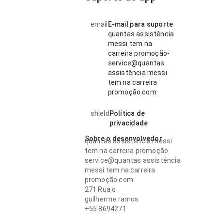
email
E-mail para suporte
quantas assistência
messi tem na
carreira promoção-
service@quantas
assistência messi
tem na carreira
promoção.com
shield
Política de
privacidade
Sobre o desenvolvedor
quantas assistência messi
tem na carreira promoção
service@quantas assistência
messi tem na carreira
promoção.com
271 Rua o
guilherme.ramos
+55 8694271