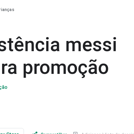
rianças
stência messi
ira promoção
oção