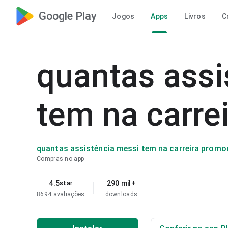
Google Play
Jogos
Apps
Livros
C
quantas assi
tem na carre
quantas assistência messi tem na carreira prom
Compras no app
4.5
290 mil+
star
8694 avaliações
downloads