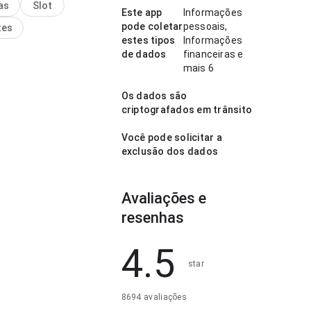
as
Slot
 deixa claro o próximo
Este app
Informações
 página deixa uma
pode coletar
pessoais,
tes
o limpa e segura.
estes tipos
Informações
de dados
financeiras e
mais 6
Os dados são
criptografados em trânsito
Você pode solicitar a
exclusão dos dados
Avaliações e
resenhas
4.5
star
8694 avaliações