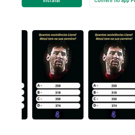
Instalar
Conferir no app P