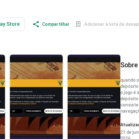
lay Store
Compartilhar
Adicionar à lista de desej
Sobre 
quando o
depósit
o jogo é
depósito
consiste
navegaçã
os rótulo
acompanh
Atualiz
detalhes
21 de ju
2026