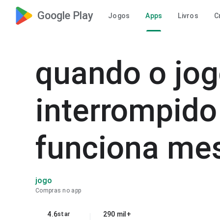
Google Play
Jogos
Apps
Livros
C
quando o jog
interrompido
funciona m
jogo
Compras no app
4.6
290 mil+
star