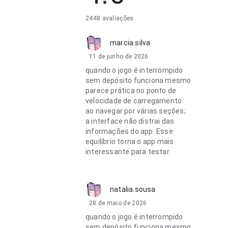
2448 avaliações
marcia.silva
11 de junho de 2026
quando o jogo é interrompido
sem depósito funciona mesmo
parece prática no ponto de
velocidade de carregamento
ao navegar por várias seções;
a interface não distrai das
informações do app. Esse
equilíbrio torna o app mais
interessante para testar.
natalia.sousa
28 de maio de 2026
quando o jogo é interrompido
sem depósito funciona mesmo