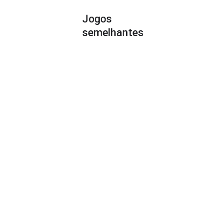
Jogos
semelhantes