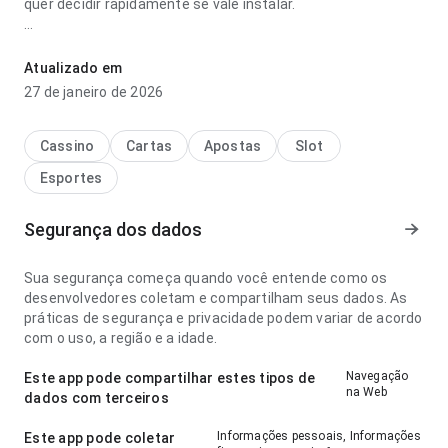
quer decidir rapidamente se vale instalar.
quando é final da libertadores placar ao vivo parece estável
no ponto de velocidade de carregamento ao navegar por
Atualizado em
várias seções; a página parece completa sem ficar pesada.
27 de janeiro de 2026
Isso passa mais confiança ao usuário.
Cassino
Cartas
Apostas
Slot
Esportes
Segurança dos dados
Sua segurança começa quando você entende como os
desenvolvedores coletam e compartilham seus dados. As
práticas de segurança e privacidade podem variar de acordo
com o uso, a região e a idade.
Navegação
Este app pode compartilhar estes tipos de
na Web
dados com terceiros
Informações pessoais, Informações
Este app pode coletar