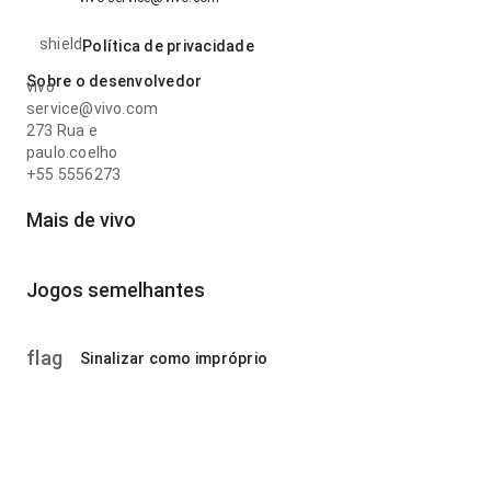
shield
Política de privacidade
Sobre o desenvolvedor
vivo
service@vivo.com
273 Rua e
paulo.coelho
+55 5556273
Mais de vivo
Jogos semelhantes
flag
Sinalizar como impróprio