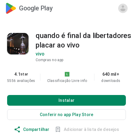
Google Play
quando é final da libertadores
placar ao vivo
vivo
Compras no app
4.1
640 mil+
star
5556 avaliações
Classificação Livre
info
downloads
Instalar
Conferir no app Play Store
Compartilhar
Adicionar à lista de desejos