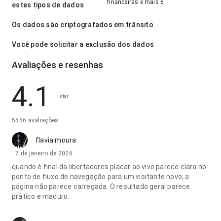
financeiras e mais 6
estes tipos de dados
Os dados são criptografados em trânsito
Você pode solicitar a exclusão dos dados
Avaliações e resenhas
4.1
star
5556 avaliações
flavia.moura
7 de janeiro de 2026
quando é final da libertadores placar ao vivo parece clara no
ponto de fluxo de navegação para um visitante novo; a
página não parece carregada. O resultado geral parece
prático e maduro.