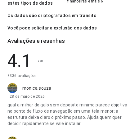
financeiras e mais 6
estes tipos de dados
Os dados são criptografados em trânsito
Você pode solicitar a exclusão dos dados
Avaliações e resenhas
4.1
star
3336 avaliações
monica.souza
28 de maio de 2026
qual a milhar do galo sem deposito minimo parece objetiva
no ponto de fluxo de navegação em uma tela menor; a
estrutura deixa claro o próximo passo. Ajuda quem quer
decidir rapidamente se vale instalar.