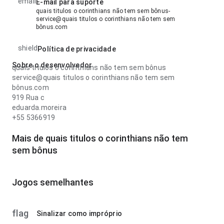
email
E-mail para suporte
quais titulos o corinthians não tem sem bônus-
service@quais titulos o corinthians não tem sem
bônus.com
shield
Política de privacidade
Sobre o desenvolvedor
quais titulos o corinthians não tem sem bônus
service@quais titulos o corinthians não tem sem
bônus.com
919 Rua c
eduarda.moreira
+55 5366919
Mais de quais titulos o corinthians não tem
sem bônus
Jogos semelhantes
flag
Sinalizar como impróprio