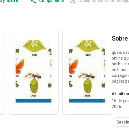
lay Store
Compartilhar
Adicionar à lista de desej
Sobre 
quais sã
online q
borboleta
entender
carregam
página p
pesada. 
impressã
Atualiz
genérico
15 de jan
2026
quais sã
online p
velocida
Cassi
alternar 