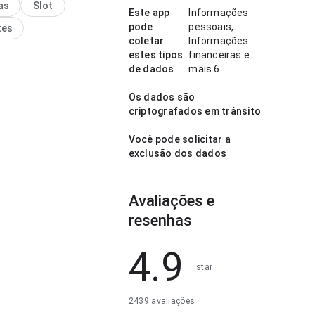
as
Slot
das informações do app. O
Este app
Informações
 geral parece prático e
pode
pessoais,
tes
coletar
Informações
estes tipos
financeiras e
de dados
mais 6
Os dados são
criptografados em trânsito
Você pode solicitar a
exclusão dos dados
Avaliações e
resenhas
4.9
star
2439 avaliações