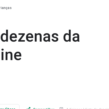
rianças
 dezenas da
line