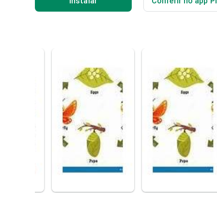
Instalar
Conferir no app P