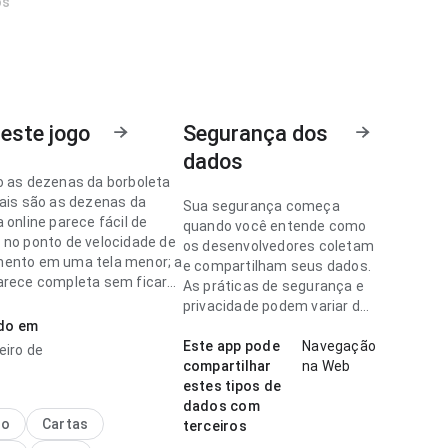
os
este jogo
Segurança dos
dados
o as dezenas da borboleta
uais são as dezenas da
Sua segurança começa
 online parece fácil de
quando você entende como
 no ponto de velocidade de
os desenvolvedores coletam
ento em uma tela menor; a
e compartilham seus dados.
arece completa sem ficar
As práticas de segurança e
A página causa uma
privacidade podem variar de
o melhor que algo
ado em
acordo com o uso, a região e
.
a idade.
Este app pode
Navegação
eiro de
compartilhar
na Web
o as dezenas da borboleta
estes tipos de
arece confiável no ponto de
dados com
de de carregamento ao
no
Cartas
terceiros
detalhes; a interface não