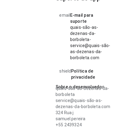
email
E-mail para
suporte
quais-são-as-
dezenas-da-
borboleta-
service@quais-são-
as-dezenas-da-
borboleta.com
shield
Política de
privacidade
Sobre o desenvolvedor
quais-são-as-dezenas-da-
borboleta
service@quais-são-as-
dezenas-da-borboleta.com
324 Rua j
samuel.pereira
+55 2439324