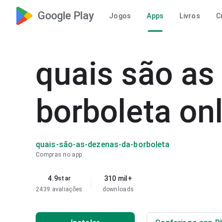
Google Play
Jogos
Apps
Livros
C
quais são as
borboleta on
quais-são-as-dezenas-da-borboleta
Compras no app
4.9
310 mil+
star
2439 avaliações
downloads