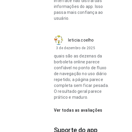
interface não distrai das
informações do app. Isso
passa mais confiança ao
usuário.
leticia.coelho
3 de dezembro de 2025
quais são as dezenas da
borboleta online parece
confiável no ponto de fluxo
de navegação no uso diário
repetido; a página parece
completa sem ficar pesada.
O resultado geral parece
prático e maduro.
Ver todas as avaliações
Suporte do app