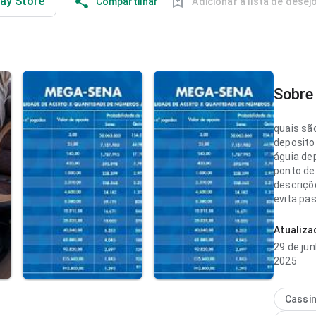
lay Store
Compartilhar
Adicionar à lista de desej
Sobre 
quais sã
deposito
águia de
ponto de
descriçõ
evita pa
equilíbri
interess
Atualiz
29 de ju
quais sã
2025
deposito
de fluxo
visitante
Cassi
distrai 