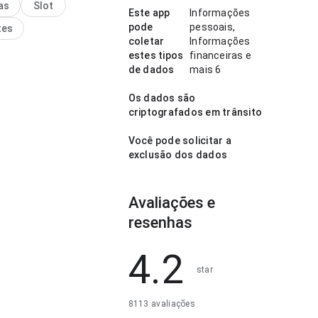
as
Slot
causa uma impressão
Este app
Informações
ue algo genérico.
pode
pessoais,
tes
coletar
Informações
estes tipos
financeiras e
de dados
mais 6
Os dados são
criptografados em trânsito
Você pode solicitar a
exclusão dos dados
Avaliações e
resenhas
4.2
star
8113 avaliações