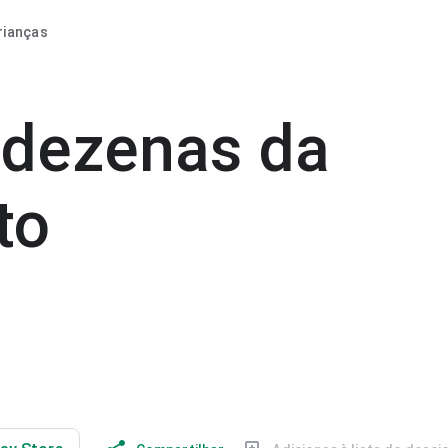
rianças
 dezenas da
to