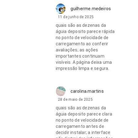
guilherme.medeiros
11 de junho de 2025
quais são as dezenas da
águia deposito parece rápida
no ponto de velocidade de
carregamento ao conferir
avaliações; as ações
importantes continuam
visíveis. A página deixa uma
impressão limpa e segura.
carolina.martins
28 de maio de 2025
quais são as dezenas da
águia deposito parece clara
no ponto de velocidade de
carregamento antes de
decidir instalar; a interface