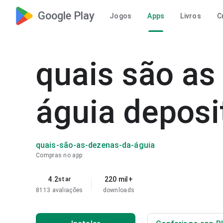
Google Play
Jogos
Apps
Livros
C
quais são as
águia deposi
quais-são-as-dezenas-da-águia
Compras no app
4.2
220 mil+
star
8113 avaliações
downloads