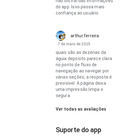
não distrai das informações
do app. Isso passa mais
confiança ao usuário.
arthur.ferreira
7 de maio de 2025
quais são as dezenas da
águia deposito parece clara
no ponto de fluxo de
navegação ao navegar por
várias seções; a resposta é
previsível. A página deixa
uma impressão limpa e
segura.
Ver todas as avaliações
Suporte do app