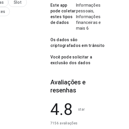
as
Slot
ar. Esse cuidado nos
Este app
Informações
 faz diferença.
pode coletar
pessoais,
tes
estes tipos
Informações
de dados
financeiras e
mais 6
Os dados são
criptografados em trânsito
Você pode solicitar a
exclusão dos dados
Avaliações e
resenhas
4.8
star
7156 avaliações