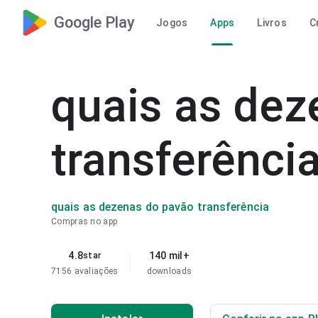
Google Play
Jogos
Apps
Livros
C
quais as dez
transferênci
quais as dezenas do pavão transferência
Compras no app
4.8
140 mil+
star
7156 avaliações
downloads