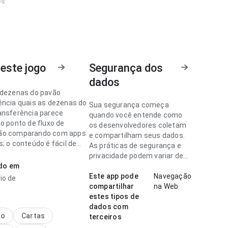
os
este jogo
Segurança dos
dados
 dezenas do pavão
ência quais as dezenas do
Sua segurança começa
ansferência parece
quando você entende como
o ponto de fluxo de
os desenvolvedores coletam
ão comparando com apps
e compartilham seus dados.
; o conteúdo é fácil de
As práticas de segurança e
. A página deixa uma
privacidade podem variar de
o limpa e segura.
ado em
acordo com o uso, a região e a
idade.
Este app pode
Navegação
io de
 dezenas do pavão
compartilhar
na Web
ência parece madura no
estes tipos de
 velocidade de
dados com
ento no uso diário
no
Cartas
terceiros
 os rótulos são fáceis de