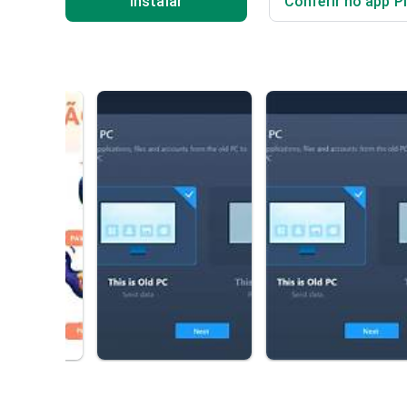
Instalar
Conferir no app P