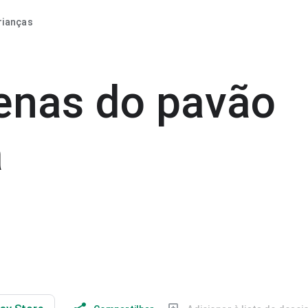
rianças
enas do pavão
a