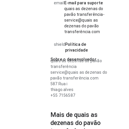
email
E-mail para suporte
quais as dezenas do
pavão transferência-
service@quais as
dezenas do pavão
transferência.com
shield
Política de
privacidade
Sobre o desenvolvedor
quais as dezenas do pavão
transferência
service@quais as dezenas do
pavão transferência.com
587 Rua i
thiago.alves
+55 7156587
Mais de quais as
dezenas do pavão