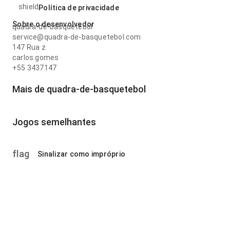
shield
Política de privacidade
Sobre o desenvolvedor
quadra-de-basquetebol
service@quadra-de-basquetebol.com
147 Rua z
carlos.gomes
+55 3437147
Mais de quadra-de-basquetebol
Jogos semelhantes
flag
Sinalizar como impróprio