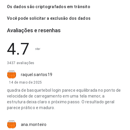
Os dados são criptografados em trânsito
Você pode solicitar a exclusão dos dados
Avaliações e resenhas
4.7
star
3437 avaliações
raquel.santos19
14 de maio de 2025
quadra de basquetebol login parece equilibrada no ponto de
velocidade de carregamento em uma tela menor; a
estrutura deixa claro o próximo passo. O resultado geral
parece prático e maduro.
ana.monteiro