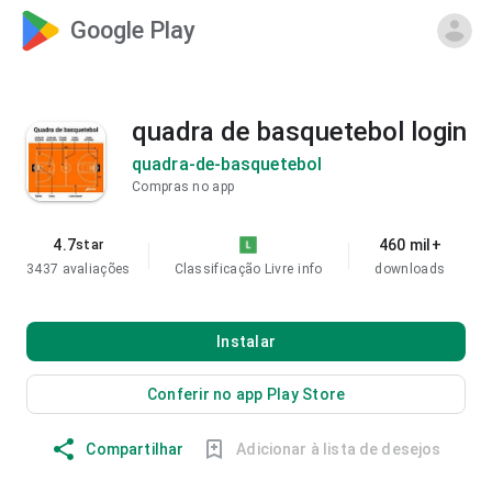
Google Play
quadra de basquetebol login
quadra-de-basquetebol
Compras no app
4.7
460 mil+
star
3437 avaliações
Classificação Livre
info
downloads
Instalar
Conferir no app Play Store
Compartilhar
Adicionar à lista de desejos