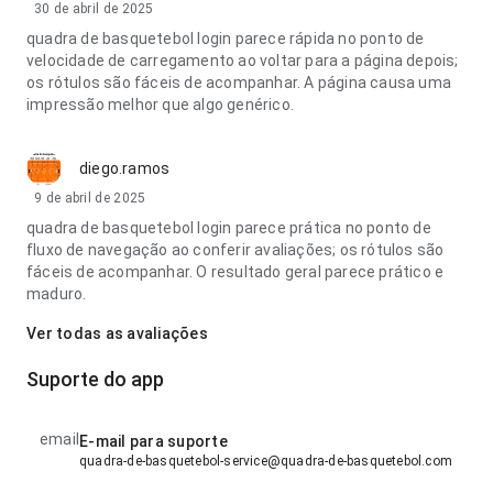
30 de abril de 2025
quadra de basquetebol login parece rápida no ponto de
velocidade de carregamento ao voltar para a página depois;
os rótulos são fáceis de acompanhar. A página causa uma
impressão melhor que algo genérico.
diego.ramos
9 de abril de 2025
quadra de basquetebol login parece prática no ponto de
fluxo de navegação ao conferir avaliações; os rótulos são
fáceis de acompanhar. O resultado geral parece prático e
maduro.
Ver todas as avaliações
Suporte do app
email
E-mail para suporte
quadra-de-basquetebol-service@quadra-de-basquetebol.com