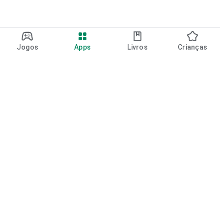
Jogos
Apps
Livros
Crianças
Google Play
Play Pass
Pontos do Play Points
Vales-presente
Resgatar
Política de reembolso