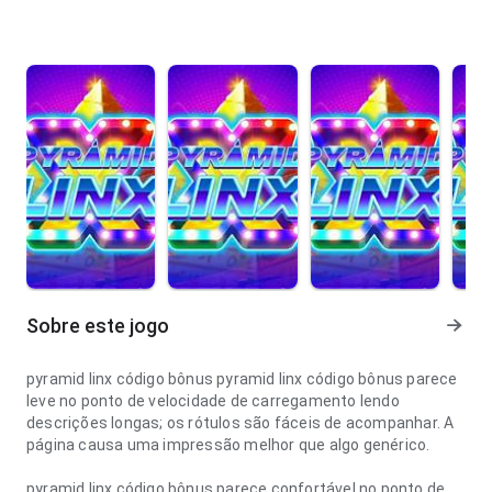
Sobre este jogo
pyramid linx código bônus pyramid linx código bônus parece
leve no ponto de velocidade de carregamento lendo
descrições longas; os rótulos são fáceis de acompanhar. A
página causa uma impressão melhor que algo genérico.
pyramid linx código bônus parece confortável no ponto de