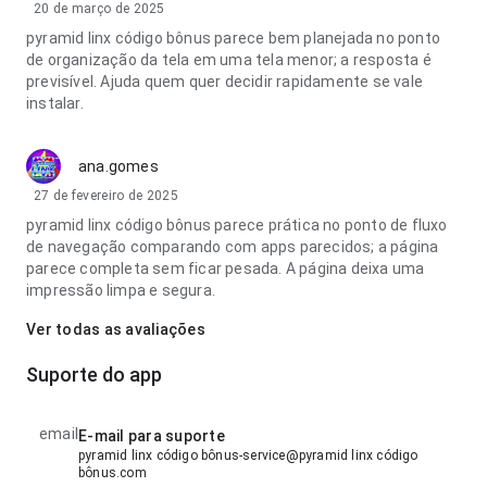
20 de março de 2025
pyramid linx código bônus parece bem planejada no ponto
de organização da tela em uma tela menor; a resposta é
previsível. Ajuda quem quer decidir rapidamente se vale
instalar.
ana.gomes
27 de fevereiro de 2025
pyramid linx código bônus parece prática no ponto de fluxo
de navegação comparando com apps parecidos; a página
parece completa sem ficar pesada. A página deixa uma
impressão limpa e segura.
Ver todas as avaliações
Suporte do app
email
E-mail para suporte
pyramid linx código bônus-service@pyramid linx código
bônus.com