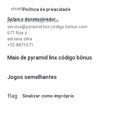
shield
Política de privacidade
Sobre o desenvolvedor
pyramid linx código bônus
service@pyramid linx código bônus.com
671 Rua z
adriana.silva
+55 8871671
Mais de pyramid linx código bônus
Jogos semelhantes
flag
Sinalizar como impróprio