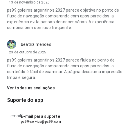
13 de novembro de 2025
ps99 goleiros argentinos 2027 parece objetiva no ponto de
fluxo de navegação comparando com apps parecidos; a
experiência evita passos desnecessários. A experiência
combina bem com uso frequente.
beatriz.mendes
23 de outubro de 2025
ps99 goleiros argentinos 2027 parece fluida no ponto de
fluxo de navegação comparando com apps parecidos; o
conteúdo é fácil de examinar. A página deixa uma impressão
limpa e segura.
Ver todas as avaliações
Suporte do app
email
E-mail para suporte
ps99-service@ps99.com