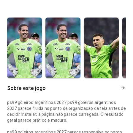
Sobre este jogo
ps99 goleiros argentinos 2027 ps99 goleiros argentinos
2027 parece fluida no ponto de organização da tela antes de
decidir instalar; a página não parece carregada. O resultado
geral parece prático e maduro.
ps99 goleiros argentinos 2027 parece responsiva no ponto