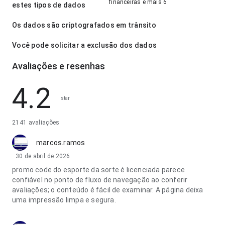
financeiras e mais 6
estes tipos de dados
Os dados são criptografados em trânsito
Você pode solicitar a exclusão dos dados
Avaliações e resenhas
4.2
star
2141 avaliações
marcos.ramos
30 de abril de 2026
promo code do esporte da sorte é licenciada parece
confiável no ponto de fluxo de navegação ao conferir
avaliações; o conteúdo é fácil de examinar. A página deixa
uma impressão limpa e segura.