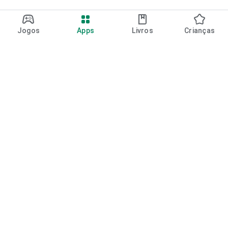
Jogos
Apps
Livros
Crianças
Google Play
Play Pass
Pontos do Play Points
Vales-presente
Resgatar
Política de reembolso
Crianças e família