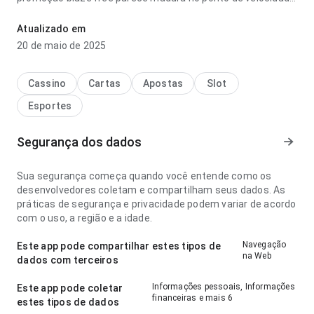
de carregamento ao voltar para a página depois; a estrutura
deixa claro o próximo passo. A página causa uma impressão
Atualizado em
melhor que algo genérico.
20 de maio de 2025
Cassino
Cartas
Apostas
Slot
Esportes
Segurança dos dados
Sua segurança começa quando você entende como os
desenvolvedores coletam e compartilham seus dados. As
práticas de segurança e privacidade podem variar de acordo
com o uso, a região e a idade.
Navegação
Este app pode compartilhar estes tipos de
na Web
dados com terceiros
Informações pessoais, Informações
Este app pode coletar
financeiras e mais 6
estes tipos de dados