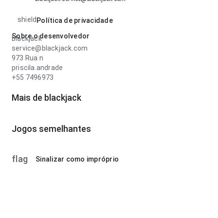
shield
Política de privacidade
Sobre o desenvolvedor
blackjack
service@blackjack.com
973 Rua n
priscila.andrade
+55 7496973
Mais de blackjack
Jogos semelhantes
flag
Sinalizar como impróprio