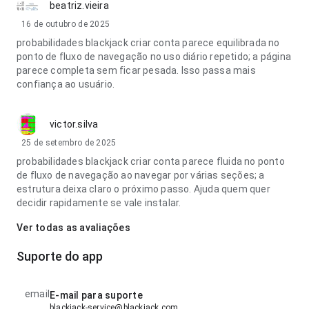
beatriz.vieira
16 de outubro de 2025
probabilidades blackjack criar conta parece equilibrada no
ponto de fluxo de navegação no uso diário repetido; a página
parece completa sem ficar pesada. Isso passa mais
confiança ao usuário.
victor.silva
25 de setembro de 2025
probabilidades blackjack criar conta parece fluida no ponto
de fluxo de navegação ao navegar por várias seções; a
estrutura deixa claro o próximo passo. Ajuda quem quer
decidir rapidamente se vale instalar.
Ver todas as avaliações
Suporte do app
email
E-mail para suporte
blackjack-service@blackjack.com