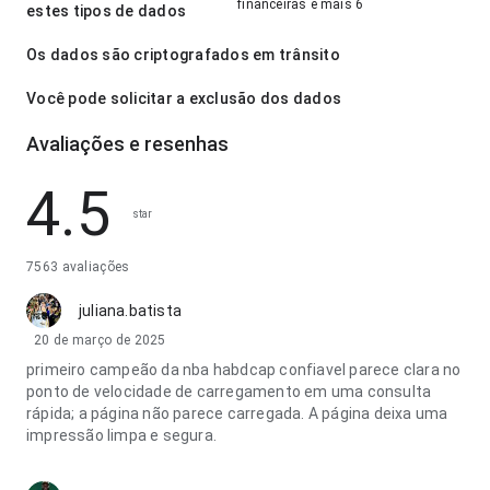
financeiras e mais 6
estes tipos de dados
Os dados são criptografados em trânsito
Você pode solicitar a exclusão dos dados
Avaliações e resenhas
4.5
star
7563 avaliações
juliana.batista
20 de março de 2025
primeiro campeão da nba habdcap confiavel parece clara no
ponto de velocidade de carregamento em uma consulta
rápida; a página não parece carregada. A página deixa uma
impressão limpa e segura.