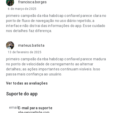
francisca.borges
6 de março de 2025
primeiro campeão da nba habdcap confiavel parece clara no
ponto de fluxo de navegação no uso diário repetido; a
interface não distrai das informações do app. Esse cuidado
nos detalhes faz diferença.
mateus.batista
13 de fevereiro de 2025
primeiro campeão da nba habdcap confiavel parece madura
no ponto de velocidade de carregamento ao alternar
detalhes; as ações importantes continuam visíveis. Isso
passa mais confiança ao usuário.
Ver todas as avaliações
Suporte do app
email
E-mail para suporte
nba-service@nba.com