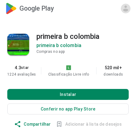
Google Play
primeira b colombia
primeira b colombia
Compras no app
4.3
520 mil+
star
1224 avaliações
Classificação Livre
info
downloads
Instalar
Conferir no app Play Store
Compartilhar
Adicionar à lista de desejos