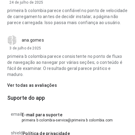
24 de julho de 2025
primeira b colombia parece confiável no ponto de velocidade
de carregamento antes de decidir instalar; a página não
parece carregada. Isso passa mais confiança ao usuário.
ana.gomes
3 de julho de 2025
primeira b colombia parece consistente no ponto de fluxo
de navegação ao navegar por várias seções; o conteúdo é
fácil de examinar. O resultado geral parece prático e
maduro.
Ver todas as avaliações
Suporte do app
email
E-mail para suporte
primeira b colombia-service@primeira b colombia.com
shield
Política de privacidade