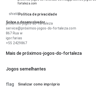
fortaleza.com
shield
Política de privacidade
Sobre o desenvolvedor
próximos-jogos-do-fortaleza
service@próximos-jogos-do-fortaleza.com
867 Rua w
igor.farias
+55 2429867
Mais de próximos-jogos-do-fortaleza
Jogos semelhantes
flag
Sinalizar como impróprio