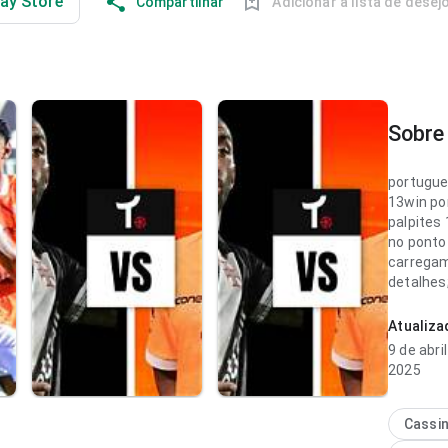
lay Store
Compartilhar
Adicionar à lista de desej
Sobre 
portugue
13win po
palpites
no ponto
carregam
detalhes;
parece n
confianç
Atualiz
9 de abri
portugue
2025
13win pa
velocida
lendo de
Cassi
importan