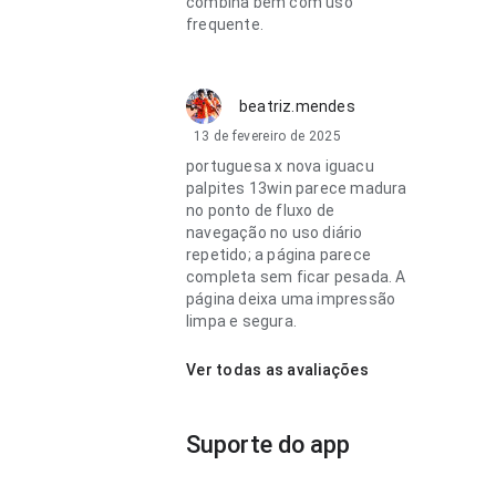
combina bem com uso
frequente.
beatriz.mendes
13 de fevereiro de 2025
portuguesa x nova iguacu
palpites 13win parece madura
no ponto de fluxo de
navegação no uso diário
repetido; a página parece
completa sem ficar pesada. A
página deixa uma impressão
limpa e segura.
Ver todas as avaliações
Suporte do app