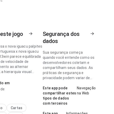
os
este jogo
Segurança dos
dados
sa x nova iguacu palpites
rtuguesa x nova iguacu
Sua segurança começa
 13win parece equilibrada
quando você entende como os
 de velocidade de
desenvolvedores coletam e
ento ao alternar
compartilham seus dados. As
 a hierarquia visual
práticas de segurança e
atural. Isso passa mais
privacidade podem variar de
a ao usuário.
ado em
acordo com o uso, a região e a
idade.
Este app pode
Navegação
l de
sa x nova iguacu palpites
compartilhar estes
na Web
rece leve no ponto de
tipos de dados
de de carregamento
com terceiros
scrições longas; as ações
no
Cartas
tes continuam visíveis.
Este app
Informações