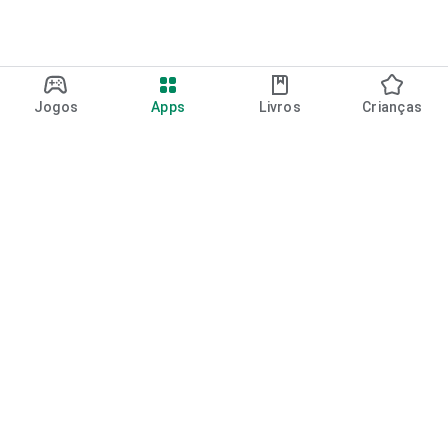
Jogos
Apps
Livros
Crianças
Google Play
Play Pass
Pontos do Play Points
Vales-presente
Resgatar
Política de reembolso