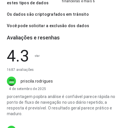
financeiras e mais 6
estes tipos de dados
Os dados são criptografados em trânsito
Você pode solicitar a exclusão dos dados
Avaliações e resenhas
4.3
star
1687 avaliações
priscila.rodrigues
4 de setembro de 2025
porcentagem popbra análise é confiável parece rápida no
ponto de fluxo de navegação no uso diário repetido; a
resposta é previsível. O resultado geral parece prático e
maduro.