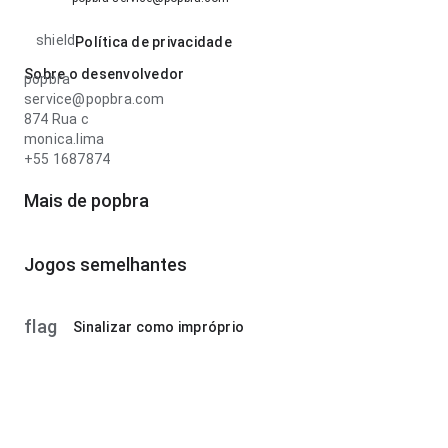
shield
Política de privacidade
Sobre o desenvolvedor
popbra
service@popbra.com
874 Rua c
monica.lima
+55 1687874
Mais de popbra
Jogos semelhantes
flag
Sinalizar como impróprio