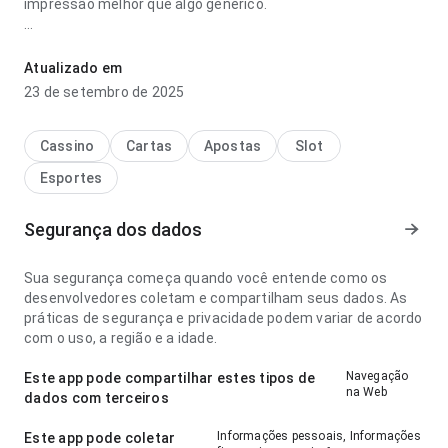
impressão melhor que algo genérico.
porcentagem popbra análise é confiável parece clara no
ponto de velocidade de carregamento ao voltar para a
Atualizado em
página depois; os rótulos são fáceis de acompanhar. Esse
23 de setembro de 2025
equilíbrio torna o app mais interessante para testar.
Cassino
Cartas
Apostas
Slot
Esportes
Segurança dos dados
Sua segurança começa quando você entende como os
desenvolvedores coletam e compartilham seus dados. As
práticas de segurança e privacidade podem variar de acordo
com o uso, a região e a idade.
Navegação
Este app pode compartilhar estes tipos de
na Web
dados com terceiros
Informações pessoais, Informações
Este app pode coletar