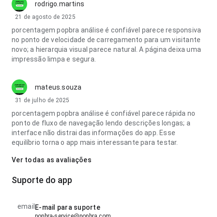
rodrigo.martins
21 de agosto de 2025
porcentagem popbra análise é confiável parece responsiva
no ponto de velocidade de carregamento para um visitante
novo; a hierarquia visual parece natural. A página deixa uma
impressão limpa e segura.
mateus.souza
31 de julho de 2025
porcentagem popbra análise é confiável parece rápida no
ponto de fluxo de navegação lendo descrições longas; a
interface não distrai das informações do app. Esse
equilíbrio torna o app mais interessante para testar.
Ver todas as avaliações
Suporte do app
email
E-mail para suporte
popbra-service@popbra.com