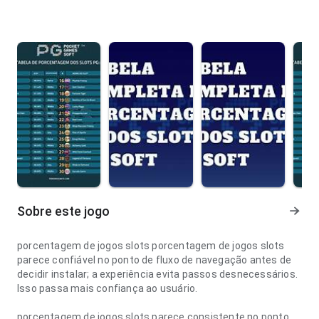
Sobre este jogo
porcentagem de jogos slots porcentagem de jogos slots
parece confiável no ponto de fluxo de navegação antes de
decidir instalar; a experiência evita passos desnecessários.
Isso passa mais confiança ao usuário.
porcentagem de jogos slots parece consistente no ponto