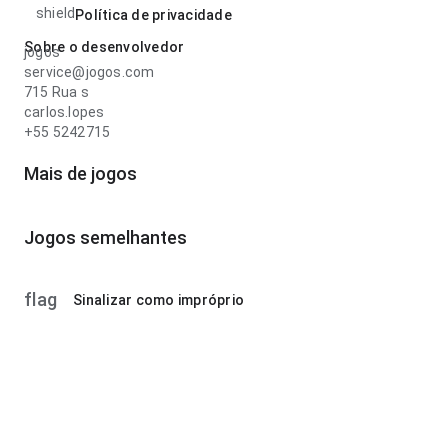
shield
Política de privacidade
Sobre o desenvolvedor
jogos
service@jogos.com
715 Rua s
carlos.lopes
+55 5242715
Mais de jogos
Jogos semelhantes
flag
Sinalizar como impróprio