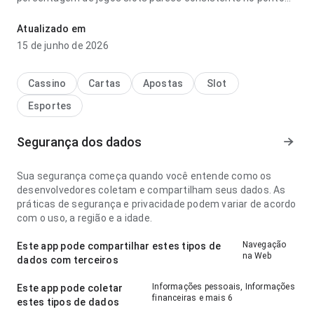
de fluxo de navegação ao conferir avaliações; as ações
importantes continuam visíveis. O resultado geral parece
Atualizado em
prático e maduro.
15 de junho de 2026
Cassino
Cartas
Apostas
Slot
Esportes
Segurança dos dados
Sua segurança começa quando você entende como os
desenvolvedores coletam e compartilham seus dados. As
práticas de segurança e privacidade podem variar de acordo
com o uso, a região e a idade.
Navegação
Este app pode compartilhar estes tipos de
na Web
dados com terceiros
Informações pessoais, Informações
Este app pode coletar
financeiras e mais 6
estes tipos de dados