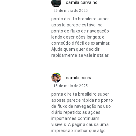
camila.carvalho
29 de maio de 2025
ponta direita brasileiro super
aposta parece estável no
ponto de fluxo de navegação
lendo descrições longas; o
conteúdo é fácil de examinar.
Ajuda quem quer decidir
rapidamente se vale instalar.
camila.cunha
15 de maio de 2025
ponta direita brasileiro super
aposta parece rápida no ponto
de fluxo de navegação no uso
diário repetido; as ações
importantes continuam
visíveis. A página causa uma
impressão melhor que algo