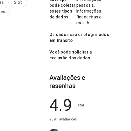
as
Slot
nos detalhes faz
pode coletar
pessoais,
a.
estes tipos
Informações
tes
de dados
financeiras e
mais 6
Os dados são criptografados
em trânsito
Você pode solicitar a
exclusão dos dados
Avaliações e
resenhas
4.9
star
9591 avaliações