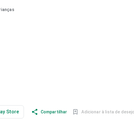
rianças
lay Store
Compartilhar
Adicionar à lista de desej