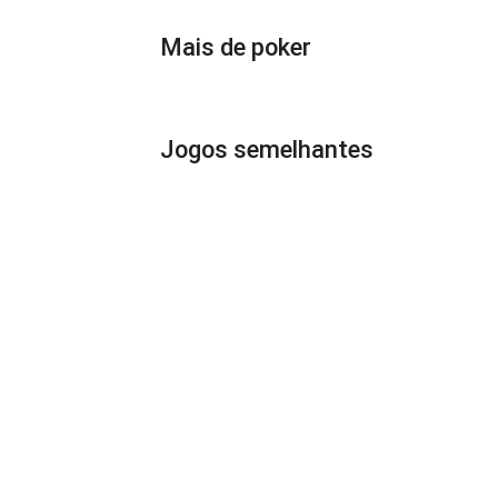
Mais de poker
Jogos semelhantes