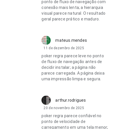
ponto de fluxo de navegação com
conexão mais lenta; a hierarquia
visual parece natural. O resultado
geral parece prático e maduro.
mateus.mendes
11 de dezembro de 2025
poker regra parece leve no ponto
de fluxo de navegação antes de
decidir instalar; a página não
parece carregada. A página deixa
uma impressão limpa e segura.
arthur.rodrigues
20 de novembro de 2025
poker regra parece confiável no
ponto de velocidade de
carregamento em uma tela menor;