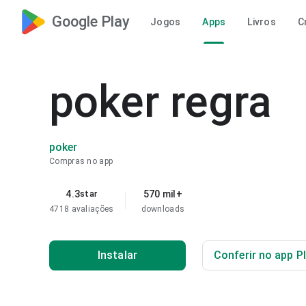
Google Play
Jogos
Apps
Livros
C
poker regra
poker
Compras no app
4.3
570 mil+
star
4718 avaliações
downloads
Instalar
Conferir no app P