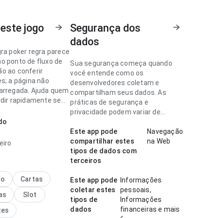
este jogo
Segurança dos
dados
gra poker regra parece
o ponto de fluxo de
Sua segurança começa quando
o ao conferir
você entende como os
es; a página não
desenvolvedores coletam e
arregada. Ajuda quem
compartilham seus dados. As
idir rapidamente se
práticas de segurança e
lar.
privacidade podem variar de
do
acordo com o uso, a região e a
gra parece bem
idade.
Este app pode
Navegação
a no ponto de
compartilhar estes
na Web
eiro
de de carregamento
tipos de dados com
ir avaliações; a
terceiros
é previsível. A página
ma impressão melhor
no
Cartas
Este app pode
Informações
genérico.
coletar estes
pessoais,
as
Slot
tipos de
Informações
dados
financeiras e mais
tes