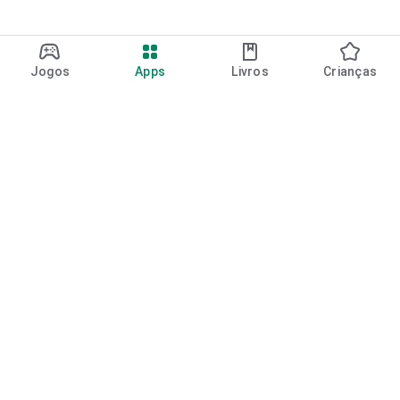
Jogos
Apps
Livros
Crianças
Google Play
Play Pass
Pontos do Play Points
Vales-presente
Resgatar
Política de reembolso