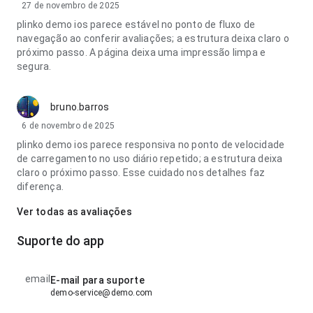
27 de novembro de 2025
plinko demo ios parece estável no ponto de fluxo de
navegação ao conferir avaliações; a estrutura deixa claro o
próximo passo. A página deixa uma impressão limpa e
segura.
bruno.barros
6 de novembro de 2025
plinko demo ios parece responsiva no ponto de velocidade
de carregamento no uso diário repetido; a estrutura deixa
claro o próximo passo. Esse cuidado nos detalhes faz
diferença.
Ver todas as avaliações
Suporte do app
email
E-mail para suporte
demo-service@demo.com