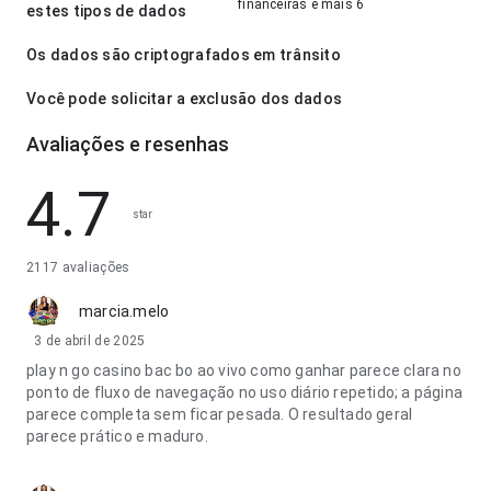
financeiras e mais 6
estes tipos de dados
Os dados são criptografados em trânsito
Você pode solicitar a exclusão dos dados
Avaliações e resenhas
4.7
star
2117 avaliações
marcia.melo
3 de abril de 2025
play n go casino bac bo ao vivo como ganhar parece clara no
ponto de fluxo de navegação no uso diário repetido; a página
parece completa sem ficar pesada. O resultado geral
parece prático e maduro.