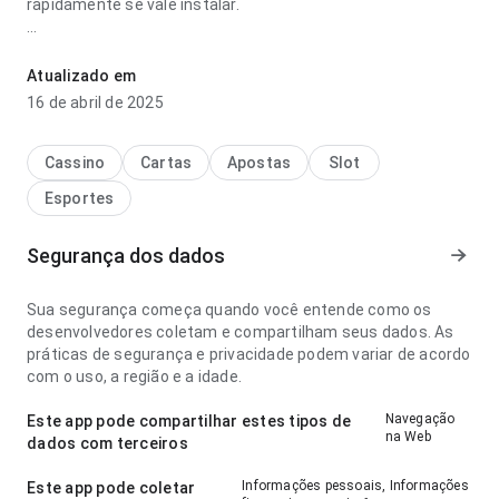
rapidamente se vale instalar.
play n go casino bac bo ao vivo como ganhar parece
confiável no ponto de fluxo de navegação ao alternar
Atualizado em
detalhes; as ações importantes continuam visíveis. Ajuda
16 de abril de 2025
quem quer decidir rapidamente se vale instalar.
Cassino
Cartas
Apostas
Slot
Esportes
Segurança dos dados
Sua segurança começa quando você entende como os
desenvolvedores coletam e compartilham seus dados. As
práticas de segurança e privacidade podem variar de acordo
com o uso, a região e a idade.
Navegação
Este app pode compartilhar estes tipos de
na Web
dados com terceiros
Informações pessoais, Informações
Este app pode coletar