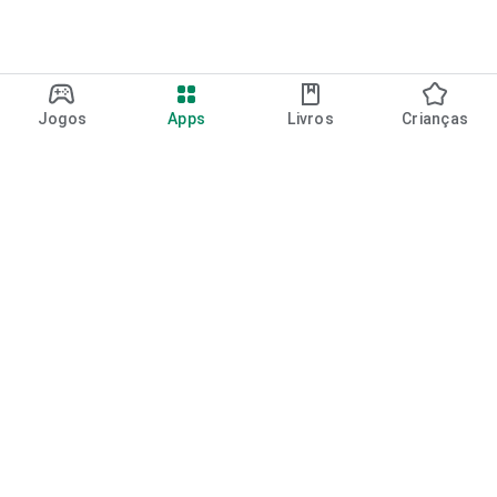
Jogos
Apps
Livros
Crianças
Google Play
Play Pass
Pontos do Play Points
Vales-presente
Resgatar
Política de reembolso