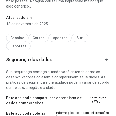
ficar pesada. A página causa uma impressão melhor que
algo genérico.
plataforma blazer akun demo zeus vs hades brasileiro
Atualizado em
parece consistente no ponto de fluxo de navegação em
13 de novembro de 2025
uma tela menor; a interface não distrai das informações do
app. Ajuda quem quer decidir rapidamente se vale instalar.
Cassino
Cartas
Apostas
Slot
Esportes
Segurança dos dados
Sua segurança começa quando você entende como os
desenvolvedores coletam e compartilham seus dados. As
práticas de segurança e privacidade podem variar de acordo
com o uso, a região e a idade.
Navegação
Este app pode compartilhar estes tipos de
na Web
dados com terceiros
Informações pessoais, Informações
Este app pode coletar