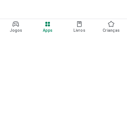
Jogos
Apps
Livros
Crianças
Google Play
Play Pass
Pontos do Play Points
Vales-presente
Resgatar
Política de reembolso