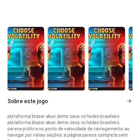
Sobre este jogo
plataforma blazer akun demo zeus vs hades brasileiro
plataforma blazer akun demo zeus vs hades brasileiro
parece prática no ponto de velocidade de carregamento ao
navegar por várias seções; a página parece completa sem