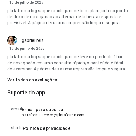
10 de julho de 2025
plataforma big saque rapido parece bem planejada no ponto
de fluxo de navegação ao alternar detalhes; a resposta é
previsível. A página deixa uma impressão limpa e segura.
gabriel.reis
19 de junho de 2025
plataforma big saque rapido parece leve no ponto de fluxo
de navegação em uma consulta rápida; o conteúdo é fácil
de examinar. A página deixa uma impressão limpa e segura.
Ver todas as avaliações
Suporte do app
email
E-mail para suporte
plataforma-service@plataforma.com
shield
Política de privacidade