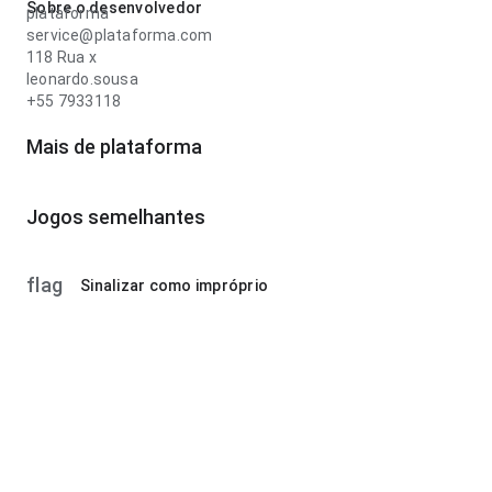
Sobre o desenvolvedor
plataforma
service@plataforma.com
118 Rua x
leonardo.sousa
+55 7933118
Mais de plataforma
Jogos semelhantes
flag
Sinalizar como impróprio