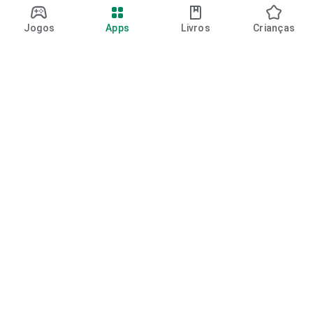
Jogos
Apps
Livros
Crianças
Google Play
Play Pass
Pontos do Play Points
Vales-presente
Resgatar
Política de reembolso
Crianças e família