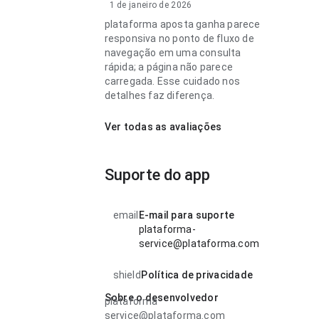
1 de janeiro de 2026
plataforma aposta ganha parece
responsiva no ponto de fluxo de
navegação em uma consulta
rápida; a página não parece
carregada. Esse cuidado nos
detalhes faz diferença.
Ver todas as avaliações
Suporte do app
email
E-mail para suporte
plataforma-
service@plataforma.com
shield
Política de privacidade
Sobre o desenvolvedor
plataforma
service@plataforma.com