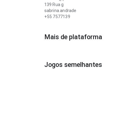
139 Rua g
sabrina.andrade
+55 7577139
Mais de plataforma
Jogos semelhantes