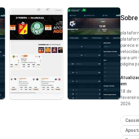
Sobre 
platafor
platafor
parece e
velocida
para um v
página p
ficar pes
torna o 
Atualiza
para test
em
18 de
platafor
fevereiro
parece p
2026
fluxo de
decidir i
parece c
Cassi
pesada. 
Apost
impressã
genérico