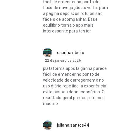
fácil de entender no ponto de
fluxo de navegação ao voltar para
a página depois; os rótulos são
fáceis de acompanhar. Esse
equilíbrio torna o app mais
interessante para testar.
sabrina.ribeiro
22 de janeiro de 2026
plataforma aposta ganha parece
fácil de entender no ponto de
velocidade de carregamento no
uso diário repetido; a experiência
evita passos desnecessários. O
resultado geral parece prático e
maduro.
juliana.santos44