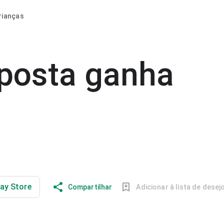
rianças
aposta ganha
lay Store
Compartilhar
Adicionar à lista de desej