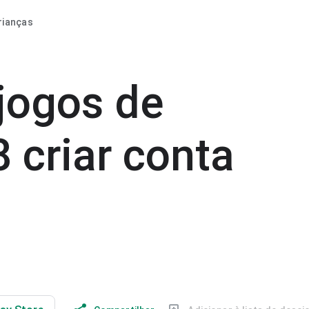
rianças
 jogos de
criar conta