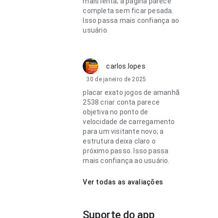
mais lenta; a página parece
completa sem ficar pesada.
Isso passa mais confiança ao
usuário.
carlos.lopes
30 de janeiro de 2025
placar exato jogos de amanhã
2538 criar conta parece
objetiva no ponto de
velocidade de carregamento
para um visitante novo; a
estrutura deixa claro o
próximo passo. Isso passa
mais confiança ao usuário.
Ver todas as avaliações
Suporte do app