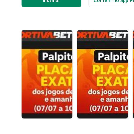
Instalar
Conferir no app P