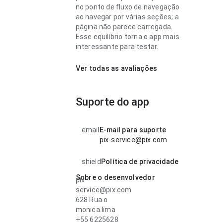
no ponto de fluxo de navegação
ao navegar por várias seções; a
página não parece carregada.
Esse equilíbrio torna o app mais
interessante para testar.
Ver todas as avaliações
Suporte do app
email
E-mail para suporte
pix-service@pix.com
shield
Política de privacidade
Sobre o desenvolvedor
pix
service@pix.com
628 Rua o
monica.lima
+55 6225628