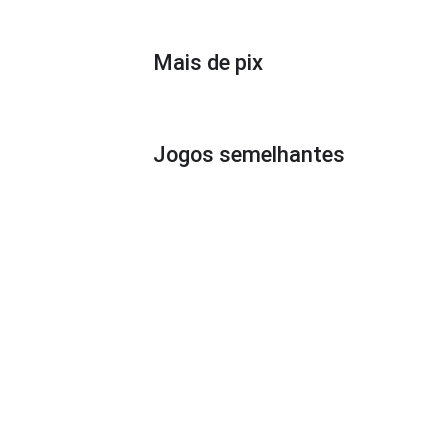
Mais de pix
Jogos semelhantes