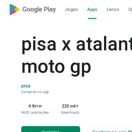
Google Play
Jogos
Apps
Livros
C
pisa x atalan
moto gp
pisa
Compras no app
4.8
220 mil+
star
9682 avaliações
downloads