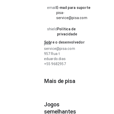
email
E-mail para suporte
pisa-
service@pisa.com
shield
Política de
privacidade
Sobre o desenvolvedor
pisa
service@pisa.com
957 Rua t
eduardo.dias
+55 9682957
Mais de pisa
Jogos
semelhantes