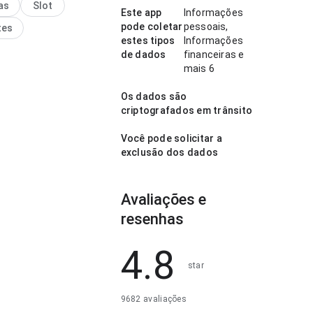
as
Slot
 sem ficar pesada. Esse
Este app
Informações
nos detalhes faz
pode coletar
pessoais,
tes
a.
estes tipos
Informações
de dados
financeiras e
mais 6
Os dados são
criptografados em trânsito
Você pode solicitar a
exclusão dos dados
Avaliações e
resenhas
4.8
star
9682 avaliações