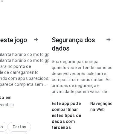
os
este jogo
Segurança dos
dados
alanta horário do moto gp
alanta horário do moto gp
Sua segurança começa
lara no ponto de
quando você entende como os
de de carregamento
desenvolvedores coletam e
do com apps parecidos;
compartilham seus dados. As
 parece completa sem
práticas de segurança e
sada. A página causa uma
privacidade podem variar de
o melhor que algo
ado em
acordo com o uso, a região e a
.
idade.
Este app pode
Navegação
ovembro
compartilhar
na Web
alanta horário do moto gp
estes tipos de
jetiva no ponto de fluxo
dados com
ação ao conferir
no
Cartas
terceiros
es; a página parece