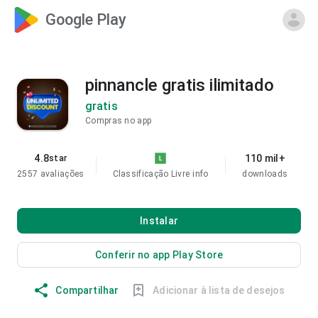
Google Play
pinnancle gratis ilimitado
gratis
Compras no app
4.8
110 mil+
star
2557 avaliações
Classificação Livre
info
downloads
Instalar
Conferir no app Play Store
Compartilhar
Adicionar à lista de desejos