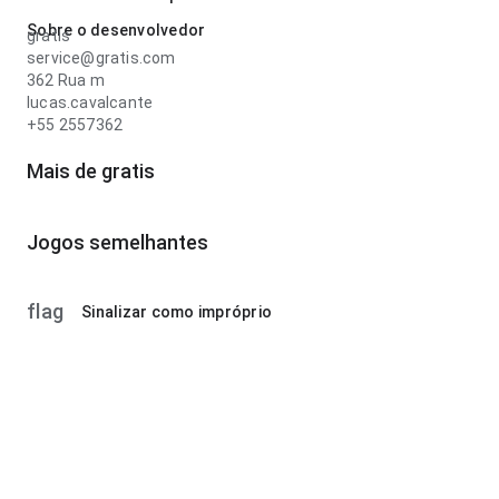
Sobre o desenvolvedor
gratis
service@gratis.com
362 Rua m
lucas.cavalcante
+55 2557362
Mais de gratis
Jogos semelhantes
flag
Sinalizar como impróprio