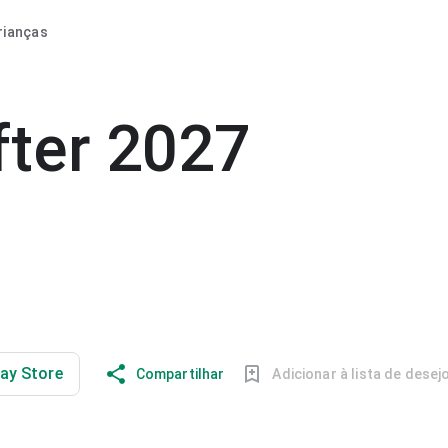
rianças
fter 2027
lay Store
Compartilhar
Adicionar à lista de desej