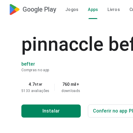
Google Play
Jogos
Apps
Livros
C
pinnaccle be
befter
Compras no app
4.7
760 mil+
star
5133 avaliações
downloads
Instalar
Conferir no app P