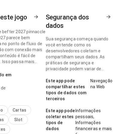
este jogo
Segurança dos
dados
e befter 2027 pinnaccle
027 parece bem
Sua segurança começa quando
a no ponto de fluxo de
você entende como os
ão com conexão mais
desenvolvedores coletam e
conteúdo é fácil de
compartilham seus dados. As
. Isso passa mais
práticas de segurança e
a ao usuário.
privacidade podem variar de
ado em
acordo com o uso, a região e a
e befter 2027 parece
idade.
Este app pode
Navegação
no ponto de fluxo de
compartilhar estes
na Web
 de
o em uma tela menor;
tipos de dados com
 importantes
terceiros
m visíveis. Esse
o torna o app mais
no
Cartas
Este app pode
Informações
ante para testar.
coletar estes
pessoais,
as
Slot
tipos de
Informações
dados
financeiras e mais
tes