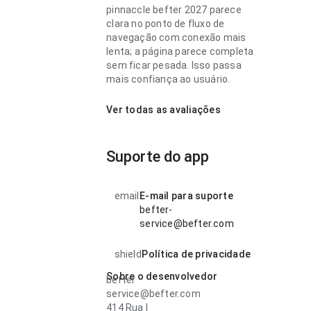
pinnaccle befter 2027 parece
clara no ponto de fluxo de
navegação com conexão mais
lenta; a página parece completa
sem ficar pesada. Isso passa
mais confiança ao usuário.
Ver todas as avaliações
Suporte do app
email
E-mail para suporte
befter-
service@befter.com
shield
Política de privacidade
Sobre o desenvolvedor
befter
service@befter.com
414 Rua l