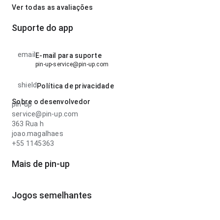
Ver todas as avaliações
Suporte do app
email
E-mail para suporte
pin-up-service@pin-up.com
shield
Política de privacidade
Sobre o desenvolvedor
pin-up
service@pin-up.com
363 Rua h
joao.magalhaes
+55 1145363
Mais de pin-up
Jogos semelhantes