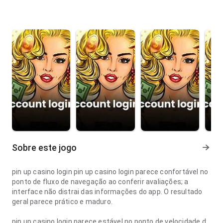
Sobre este jogo
pin up casino login pin up casino login parece confortável no
ponto de fluxo de navegação ao conferir avaliações; a
interface não distrai das informações do app. O resultado
geral parece prático e maduro.
pin up casino login parece estável no ponto de velocidade de