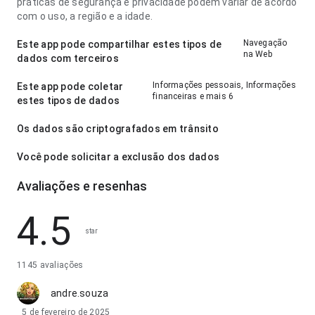
práticas de segurança e privacidade podem variar de acordo
com o uso, a região e a idade.
Navegação
Este app pode compartilhar estes tipos de
na Web
dados com terceiros
Informações pessoais, Informações
Este app pode coletar
financeiras e mais 6
estes tipos de dados
Os dados são criptografados em trânsito
Você pode solicitar a exclusão dos dados
Avaliações e resenhas
4.5
star
1145 avaliações
andre.souza
5 de fevereiro de 2025