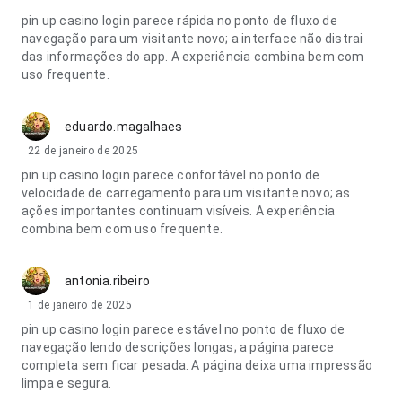
pin up casino login parece rápida no ponto de fluxo de
navegação para um visitante novo; a interface não distrai
das informações do app. A experiência combina bem com
uso frequente.
eduardo.magalhaes
22 de janeiro de 2025
pin up casino login parece confortável no ponto de
velocidade de carregamento para um visitante novo; as
ações importantes continuam visíveis. A experiência
combina bem com uso frequente.
antonia.ribeiro
1 de janeiro de 2025
pin up casino login parece estável no ponto de fluxo de
navegação lendo descrições longas; a página parece
completa sem ficar pesada. A página deixa uma impressão
limpa e segura.