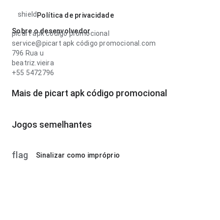
shield
Política de privacidade
Sobre o desenvolvedor
picart apk código promocional
service@picart apk código promocional.com
796 Rua u
beatriz.vieira
+55 5472796
Mais de picart apk código promocional
Jogos semelhantes
flag
Sinalizar como impróprio