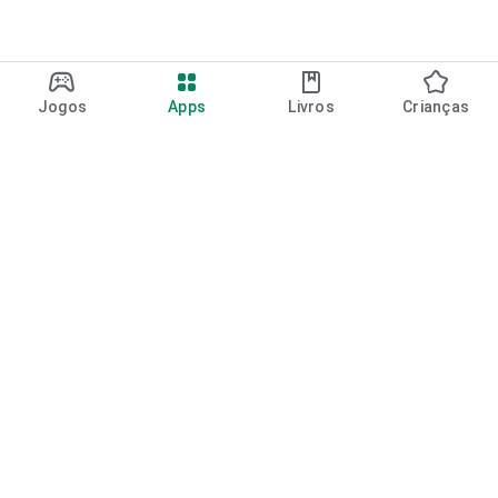
Jogos
Apps
Livros
Crianças
Google Play
Play Pass
Pontos do Play Points
Vales-presente
Resgatar
Política de reembolso