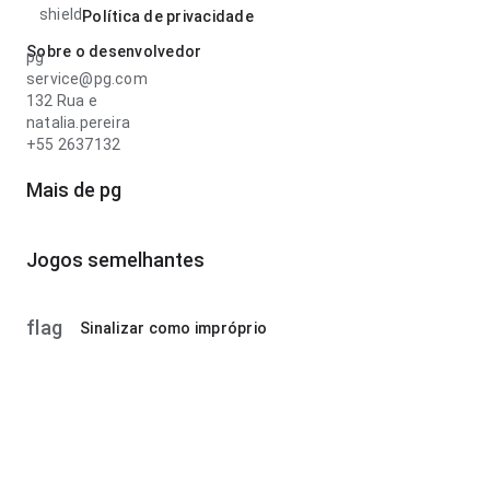
shield
Política de privacidade
Sobre o desenvolvedor
pg
service@pg.com
132 Rua e
natalia.pereira
+55 2637132
Mais de pg
Jogos semelhantes
flag
Sinalizar como impróprio