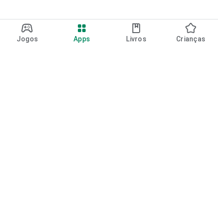
Jogos
Apps
Livros
Crianças
Google Play
Play Pass
Pontos do Play Points
Vales-presente
Resgatar
Política de reembolso