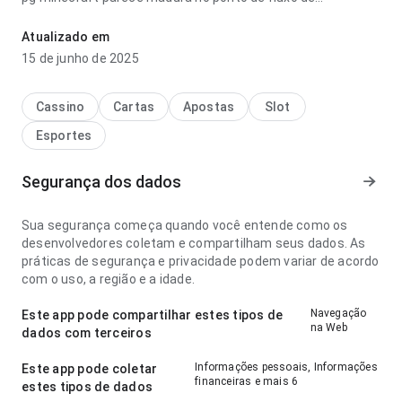
navegação ao conferir avaliações; a estrutura deixa claro o
próximo passo. A página deixa uma impressão limpa e
Atualizado em
segura.
15 de junho de 2025
Cassino
Cartas
Apostas
Slot
Esportes
Segurança dos dados
Sua segurança começa quando você entende como os
desenvolvedores coletam e compartilham seus dados. As
práticas de segurança e privacidade podem variar de acordo
com o uso, a região e a idade.
Navegação
Este app pode compartilhar estes tipos de
na Web
dados com terceiros
Informações pessoais, Informações
Este app pode coletar
financeiras e mais 6
estes tipos de dados