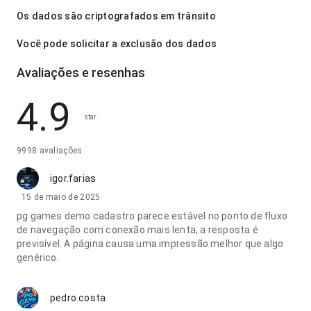
Os dados são criptografados em trânsito
Você pode solicitar a exclusão dos dados
Avaliações e resenhas
4.9
star
9998 avaliações
igor.farias
15 de maio de 2025
pg games demo cadastro parece estável no ponto de fluxo
de navegação com conexão mais lenta; a resposta é
previsível. A página causa uma impressão melhor que algo
genérico.
pedro.costa