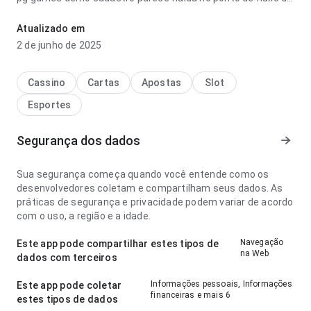
navegação no uso diário repetido; a página não parece
carregada. Ajuda quem quer decidir rapidamente se vale
Atualizado em
instalar.
2 de junho de 2025
Cassino
Cartas
Apostas
Slot
Esportes
Segurança dos dados
Sua segurança começa quando você entende como os
desenvolvedores coletam e compartilham seus dados. As
práticas de segurança e privacidade podem variar de acordo
com o uso, a região e a idade.
Navegação
Este app pode compartilhar estes tipos de
na Web
dados com terceiros
Informações pessoais, Informações
Este app pode coletar
financeiras e mais 6
estes tipos de dados