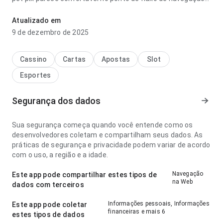
ao voltar para a página depois; a página parece completa
sem ficar pesada. Esse cuidado nos detalhes faz diferença.
Atualizado em
9 de dezembro de 2025
Cassino
Cartas
Apostas
Slot
Esportes
Segurança dos dados
Sua segurança começa quando você entende como os
desenvolvedores coletam e compartilham seus dados. As
práticas de segurança e privacidade podem variar de acordo
com o uso, a região e a idade.
Navegação
Este app pode compartilhar estes tipos de
na Web
dados com terceiros
Informações pessoais, Informações
Este app pode coletar
financeiras e mais 6
estes tipos de dados