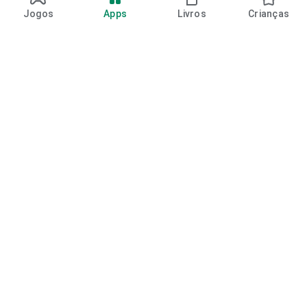
Jogos
Apps
Livros
Crianças
Google Play
Play Pass
Pontos do Play Points
Vales-presente
Resgatar
Política de reembolso
Crianças e família
Guia para a família