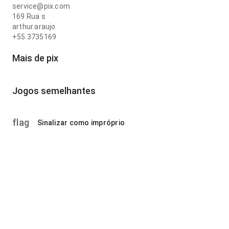
service@pix.com
169 Rua s
arthur.araujo
+55 3735169
Mais de pix
Jogos semelhantes
flag
Sinalizar como impróprio