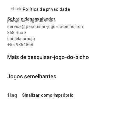
shield
Política de privacidade
Sobre o desenvolvedor
pesquisar-jogo-do-bicho
service@pesquisar-jogo-do-bicho.com
868 Rua k
daniela.araujo
+55 9864868
Mais de pesquisar-jogo-do-bicho
Jogos semelhantes
flag
Sinalizar como impróprio