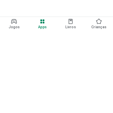
Jogos
Apps
Livros
Crianças
Google Play
Play Pass
Pontos do Play Points
Vales-presente
Resgatar
Política de reembolso