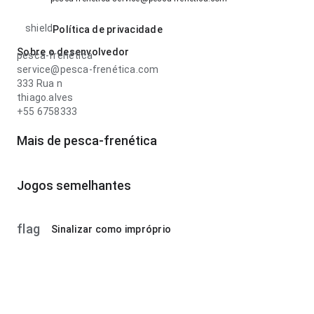
shield
Política de privacidade
Sobre o desenvolvedor
pesca-frenética
service@pesca-frenética.com
333 Rua n
thiago.alves
+55 6758333
Mais de pesca-frenética
Jogos semelhantes
flag
Sinalizar como impróprio