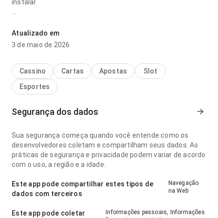
instalar.
pesca frenética atualizado login parece equilibrada no ponto
de fluxo de navegação ao navegar por várias seções; a
Atualizado em
hierarquia visual parece natural. Ajuda quem quer decidir
3 de maio de 2026
rapidamente se vale instalar.
Cassino
Cartas
Apostas
Slot
Esportes
Segurança dos dados
Sua segurança começa quando você entende como os
desenvolvedores coletam e compartilham seus dados. As
práticas de segurança e privacidade podem variar de acordo
com o uso, a região e a idade.
Navegação
Este app pode compartilhar estes tipos de
na Web
dados com terceiros
Informações pessoais, Informações
Este app pode coletar