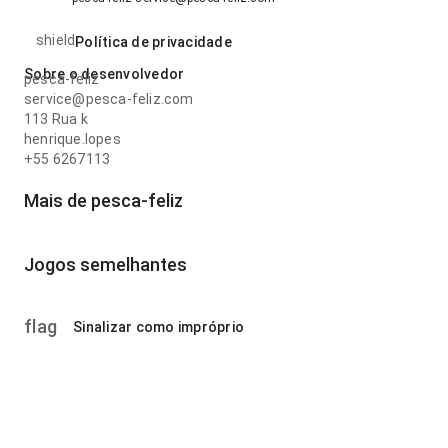
shield
Política de privacidade
Sobre o desenvolvedor
pesca-feliz
service@pesca-feliz.com
113 Rua k
henrique.lopes
+55 6267113
Mais de pesca-feliz
Jogos semelhantes
flag
Sinalizar como impróprio