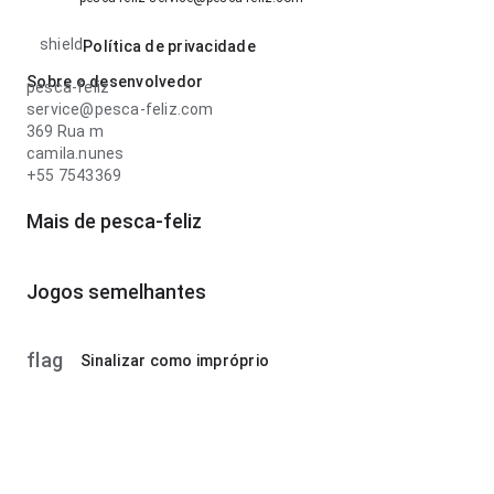
shield
Política de privacidade
Sobre o desenvolvedor
pesca-feliz
service@pesca-feliz.com
369 Rua m
camila.nunes
+55 7543369
Mais de pesca-feliz
Jogos semelhantes
flag
Sinalizar como impróprio