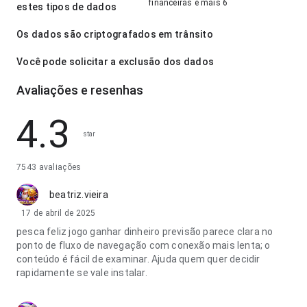
financeiras e mais 6
estes tipos de dados
Os dados são criptografados em trânsito
Você pode solicitar a exclusão dos dados
Avaliações e resenhas
4.3
star
7543 avaliações
beatriz.vieira
17 de abril de 2025
pesca feliz jogo ganhar dinheiro previsão parece clara no
ponto de fluxo de navegação com conexão mais lenta; o
conteúdo é fácil de examinar. Ajuda quem quer decidir
rapidamente se vale instalar.