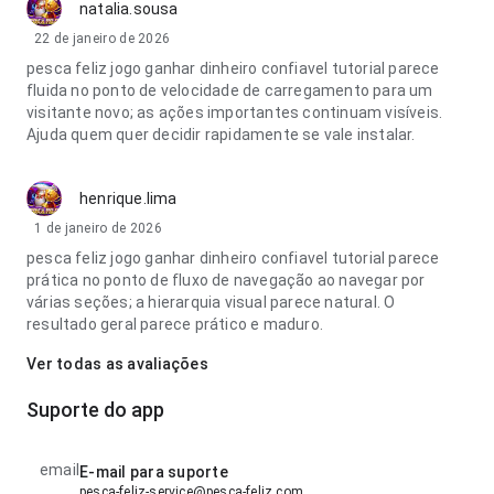
natalia.sousa
22 de janeiro de 2026
pesca feliz jogo ganhar dinheiro confiavel tutorial parece
fluida no ponto de velocidade de carregamento para um
visitante novo; as ações importantes continuam visíveis.
Ajuda quem quer decidir rapidamente se vale instalar.
henrique.lima
1 de janeiro de 2026
pesca feliz jogo ganhar dinheiro confiavel tutorial parece
prática no ponto de fluxo de navegação ao navegar por
várias seções; a hierarquia visual parece natural. O
resultado geral parece prático e maduro.
Ver todas as avaliações
Suporte do app
email
E-mail para suporte
pesca-feliz-service@pesca-feliz.com