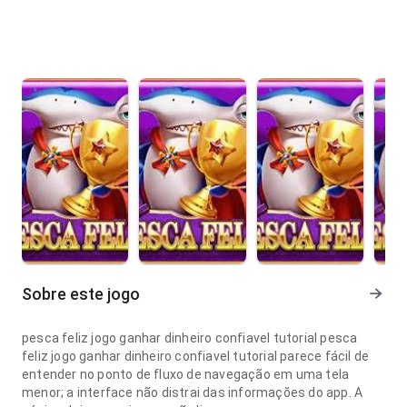
Sobre este jogo
pesca feliz jogo ganhar dinheiro confiavel tutorial pesca
feliz jogo ganhar dinheiro confiavel tutorial parece fácil de
entender no ponto de fluxo de navegação em uma tela
menor; a interface não distrai das informações do app. A