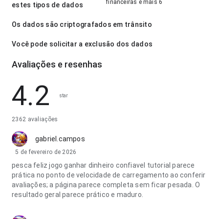
financeiras e mais 6
estes tipos de dados
Os dados são criptografados em trânsito
Você pode solicitar a exclusão dos dados
Avaliações e resenhas
4.2
star
2362 avaliações
gabriel.campos
5 de fevereiro de 2026
pesca feliz jogo ganhar dinheiro confiavel tutorial parece
prática no ponto de velocidade de carregamento ao conferir
avaliações; a página parece completa sem ficar pesada. O
resultado geral parece prático e maduro.