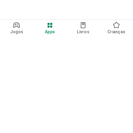
Jogos
Apps
Livros
Crianças
Google Play
Play Pass
Pontos do Play Points
Vales-presente
Resgatar
Política de reembolso